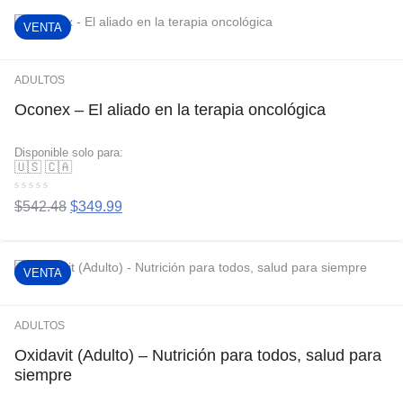
VENTA
ADULTOS
Oconex – El aliado en la terapia oncológica
Disponible solo para:
🇺🇸
🇨🇦
Valorado
$
542.48
$
349.99
con
0
de
5
VENTA
ADULTOS
Oxidavit (Adulto) – Nutrición para todos, salud para
siempre