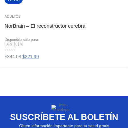
ADULTOS
NorBrain – El reconstructor cerebral
Disponible solo para:
🇺🇸
🇨🇦
Valorado
$
344.08
$
221.99
con
0
de
5
SUSCRÍBETE AL BOLETÍN
Obtén información importante para tu salud gratis