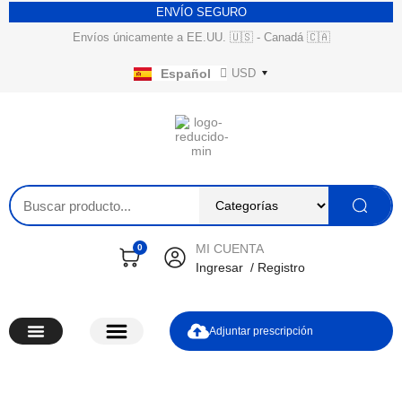
ENVÍO SEGURO
Envíos únicamente a EE.UU. 🇺🇸 - Canadá 🇨🇦
USD
Español
English
MI CUENTA
0
Ingresar
/
Registro
Adjuntar prescripción