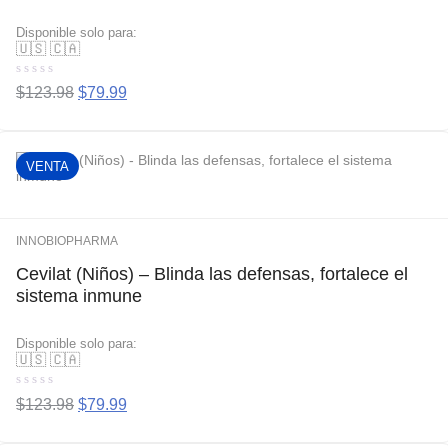
Disponible solo para:
🇺🇸
🇨🇦
Valorado
$
123.98
$
79.99
con
0
de
5
VENTA
INNOBIOPHARMA
Cevilat (Niños) – Blinda las defensas, fortalece el
sistema inmune
Disponible solo para:
🇺🇸
🇨🇦
Valorado
$
123.98
$
79.99
con
0
de
5