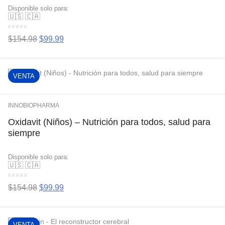
Disponible solo para:
🇺🇸
🇨🇦
Valorado
$
154.98
$
99.99
con
0
de
5
VENTA
INNOBIOPHARMA
Oxidavit (Niños) – Nutrición para todos, salud para
siempre
Disponible solo para:
🇺🇸
🇨🇦
Valorado
$
154.98
$
99.99
con
0
de
5
VENTA