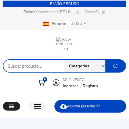
ENVÍO SEGURO
Envíos únicamente a EE.UU. 🇺🇸 - Canadá 🇨🇦
USD
Español
English
MI CUENTA
0
Ingresar
/
Registro
Adjuntar prescripción